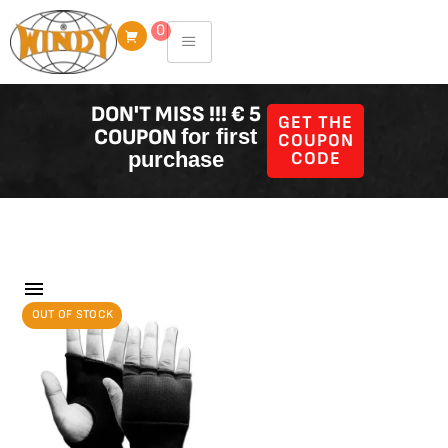
Skip
0
to
content
DON'T MISS !!! € 5
GET THE
COUPON
for first
COUPON
purchase
CODE
Filter Producten
Showing the single result
OUT OF STOCK