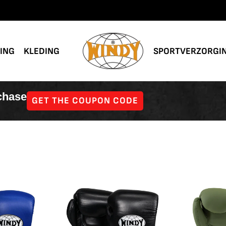
NING
KLEDING
SPORTVERZORGI
rchase
GET THE COUPON CODE
 13 results