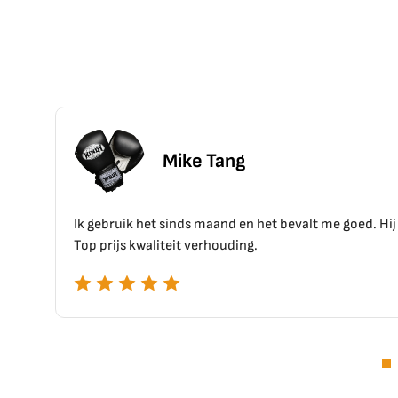
 Tang
maand en het bevalt me goed. Hij zit goed en voelt goed aan.
rhouding.