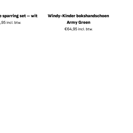
e sparring set – wit
Windy-Kinder bokshandschoen
Army Green
,95
incl. btw.
€
64,95
incl. btw.