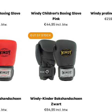
Boxing Glove
Windy Children’s Boxing Glove
Windy prolin
Pink
€
219
€
44,95
. btw.
incl. btw.
OUT OF STOCK
shandschoen
Windy-Kinder Bokshandschoen
Zwart
€
64,95
. btw.
incl. btw.