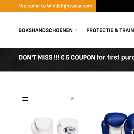
Skip
Welcome to Windyfightwear.com
to
content
BOKSHANDSCHOENEN
PROTECTIE & TRAI
DON'T MISS !!! € 5 COUPON
for first pu
Handschoenen
Filter Producten
Showing all