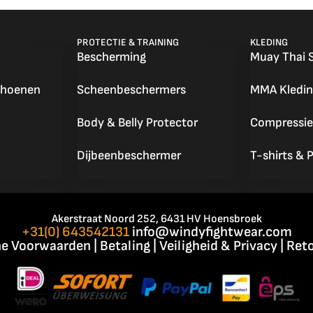
PROTECTIE & TRAINING
KLEDING
Bescherming
Muay Thai 
choenen
Scheenbeschermers
MMA Kledin
Body & Belly Protector
Compressie
Dijbeenbeschermer
T-shirts & P
Akerstraat Noord 252, 6431 HV Hoensbroek
+31(0) 643542131
info@windyfightwear.com
e Voorwaarden
|
Betaling
|
Veiligheid & Privacy
|
Reto