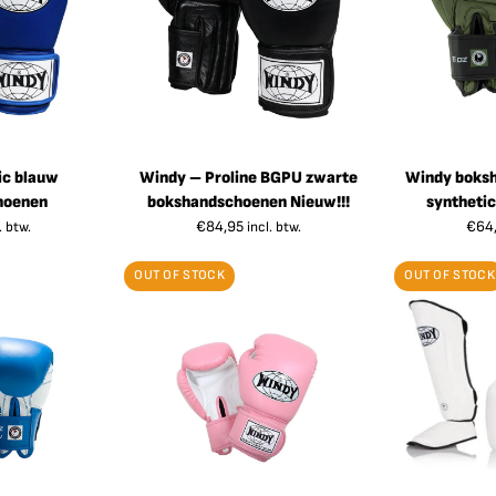
ic blauw
Windy – Proline BGPU zwarte
Windy boksh
hoenen
bokshandschoenen Nieuw!!!
synthetic
€
84,95
€
64
. btw.
incl. btw.
OUT OF STOCK
OUT OF STOCK