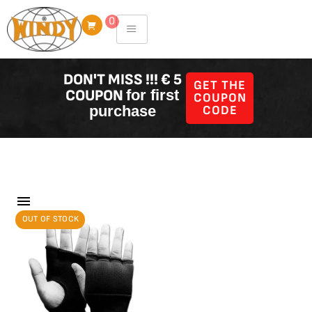
Skip
0
to
content
DON'T MISS !!! € 5
GET THE
COUPON
for first
COUPON
purchase
CODE
Filter Producten
Showing the single result
OUT OF STOCK