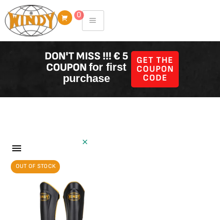
Skip
0
to
content
DON'T MISS !!! € 5
GET THE
COUPON
for first
COUPON
purchase
CODE
Showing all 4
Filter Producten
results
Scheenbeschermers
OUT OF STOCK