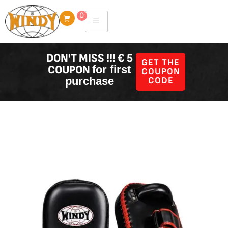
Skip
0
to
content
DON'T MISS !!! € 5
GET THE
COUPON
for first
COUPON
purchase
CODE