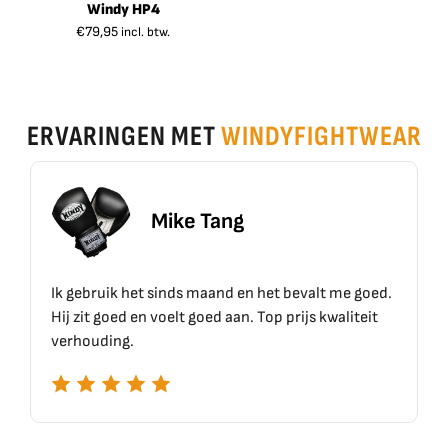
Windy HP4
€
79,95
incl. btw.
ERVARINGEN MET
WINDYFIGHTWEAR
 Tang
Erik Sch
 maand en het bevalt me goed.
Top materiaal, top kwaliteit
goed aan. Top prijs kwaliteit