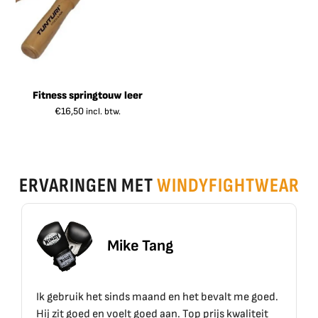
Fitness springtouw leer
€
16,50
incl. btw.
ERVARINGEN MET
WINDYFIGHTWEAR
Tang
Erik Scho
aand en het bevalt me goed.
Top materiaal, top kwaliteit!!
ed aan. Top prijs kwaliteit