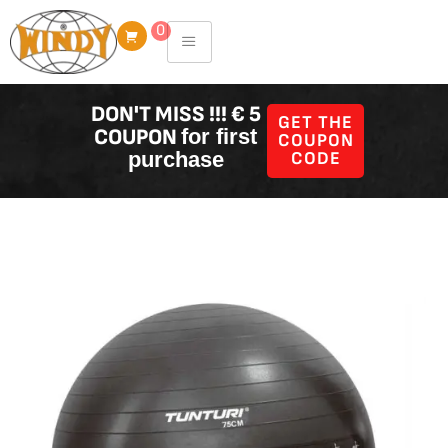
Skip
0
to
content
DON'T MISS !!! € 5
GET THE
COUPON
for first
COUPON
purchase
CODE