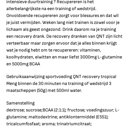
intensieve duurtraining ? Recupereren is het
allerbelangrijkste na een training of wedstrijd.
Onvoldoende recupereren zorgt voor blessures en dat wil
je juist vermijden. Weken lang niet trainen is zowel voor je
lichaam als geest ongezond. Drink daarom na je training
een recovery drank. De recovery dranken van QNT zijn licht
verteerbaar maar zorgen ervoor dat je alles binnen krijgt
wat je nodig hebt om te recupereren: vitaminen,
koolhydraten, eiwitten en maar liefst 3000mg L-glutamine
en 5000mg BCAA
Gebruiksaanwijzing sportvoeding QNT recovery tropical
Meng binnen de 30 minuten na training of wedstrijd 3
maatscheppen (50g) met 500ml water.
Samenstelling
dextrose; sucrose;BCAA (2:1:1); fructose; voedingszuur; L-
glutamine; maltodextrine; antiklontermiddel (E551);
tricalcumfosfaat; aroma; trinatriumcitraat;