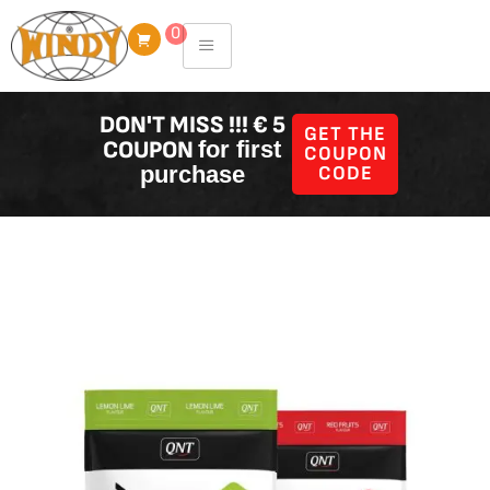
Skip
0
to
content
DON'T MISS !!! € 5
GET THE
COUPON
for first
COUPON
purchase
CODE