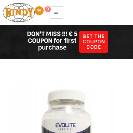
Skip
0
to
content
DON'T MISS !!! € 5
GET THE
COUPON
for first
COUPON
purchase
CODE