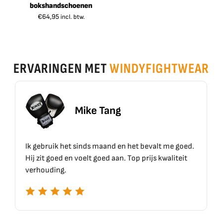
bokshandschoenen
€
64,95
incl. btw.
ERVARINGEN MET
WINDYFIGHTWEAR
ke Tang
Erik S
ds maand en het bevalt me goed.
Top materiaal, top kwalite
t goed aan. Top prijs kwaliteit