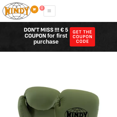
Skip
0
to
content
DON'T MISS !!! € 5
GET THE
COUPON
for first
COUPON
purchase
CODE