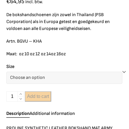
€
64,95
incl. btw.
De bokshandschoenen zijn zowel in Thailand (PSB
Corporation) als in Europa getest en goedgekeurd en
voldoen aan alle Europese veiligheidseisen.
Artn. BGVU – KHA
Maat: oz 10 oz 12 oz 14oz 16oz
Size
Add to cart
Description
Additional information
PROLINE SYNTHETIC LEATHER BOKSHAND MAT ARMY