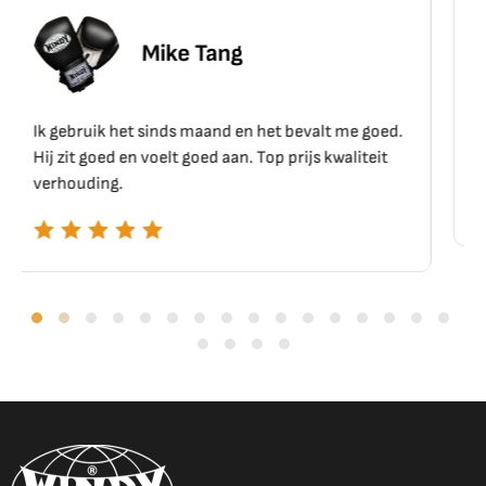
g
Erik Schoen
 en het bevalt me goed.
Top materiaal, top kwaliteit!!
an. Top prijs kwaliteit