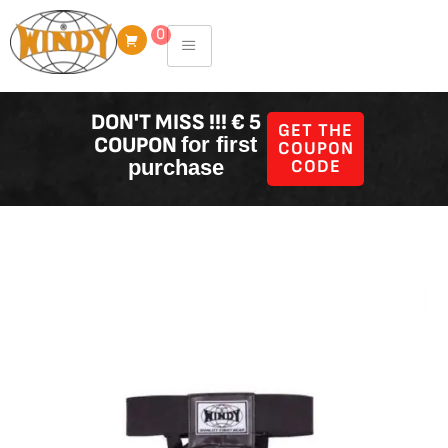
Skip
0
to
content
DON'T MISS !!! € 5
GET THE
COUPON
for first
COUPON
purchase
CODE