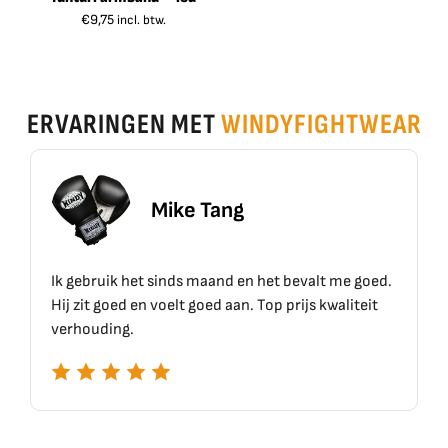
€
9,75
incl. btw.
ERVARINGEN MET
WINDYFIGHTWEAR
ike Tang
Erik 
inds maand en het bevalt me goed.
Top materiaal, top kwal
elt goed aan. Top prijs kwaliteit