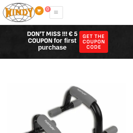
Skip
0
to
content
DON'T MISS !!! € 5
GET THE
COUPON
for first
COUPON
purchase
CODE