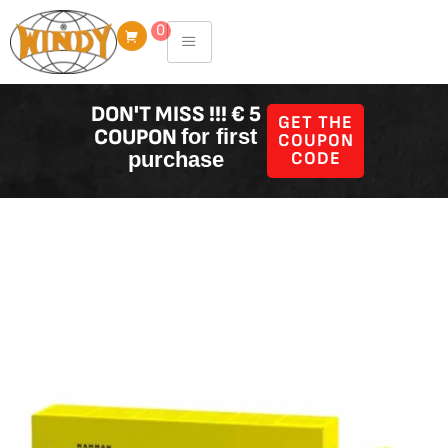
Skip
0
to
content
DON'T MISS !!! € 5
GET THE
COUPON
for first
COUPON
purchase
CODE