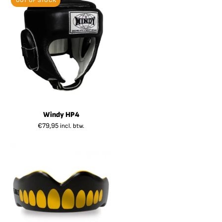
OUT OF STOCK
Windy HP4
€
79,95
incl. btw.