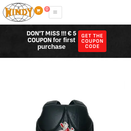
Skip
0
to
content
DON'T MISS !!! € 5
GET THE
COUPON
for first
COUPON
purchase
CODE