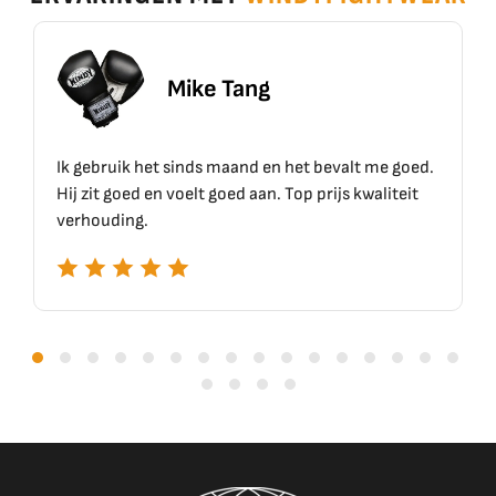
Mike Tang
Er
et sinds maand en het bevalt me goed.
Top materiaal, top 
en voelt goed aan. Top prijs kwaliteit