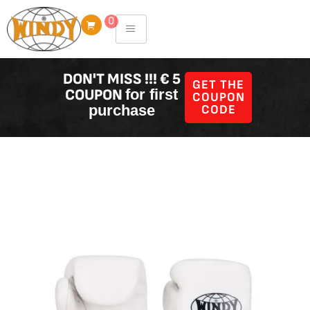
Skip
0
to
content
DON'T MISS !!! € 5
GET THE
COUPON
for first
COUPON
purchase
CODE