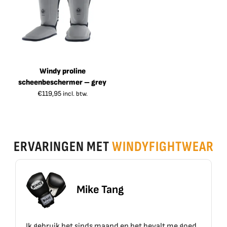
Windy proline
scheenbeschermer – grey
€
119,95
incl. btw.
ERVARINGEN MET
WINDYFIGHTWEAR
ike Tang
Erik 
inds maand en het bevalt me goed.
Top materiaal, top kwal