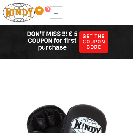
Skip
0
to
content
DON'T MISS !!! € 5
GET THE
COUPON
for first
COUPON
purchase
CODE