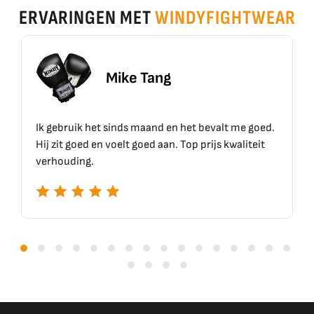
ERVARINGEN MET
WINDYFIGHTWEAR
Mike Tang
Eri
 sinds maand en het bevalt me goed.
Top materiaal, top kw
 voelt goed aan. Top prijs kwaliteit