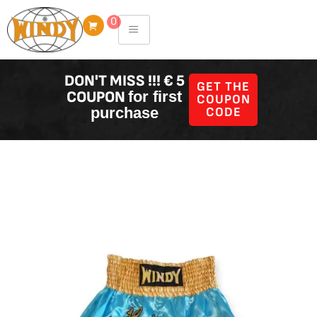
Skip
0
to
content
DON'T MISS !!! € 5
GET THE
COUPON
for first
COUPON
purchase
CODE