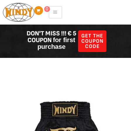
Skip
0
to
content
DON'T MISS !!! € 5
GET THE
COUPON
for first
COUPON
purchase
CODE