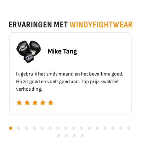
ERVARINGEN MET
WINDYFIGHTWEAR
Mike Tang
Er
et sinds maand en het bevalt me goed.
Top materiaal, top 
en voelt goed aan. Top prijs kwaliteit