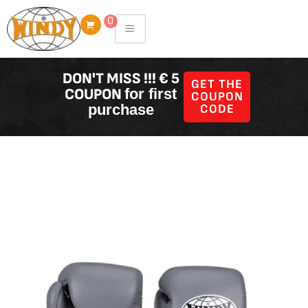
Skip
0
to
content
DON'T MISS !!! € 5
GET THE
COUPON
for first
COUPON
purchase
CODE