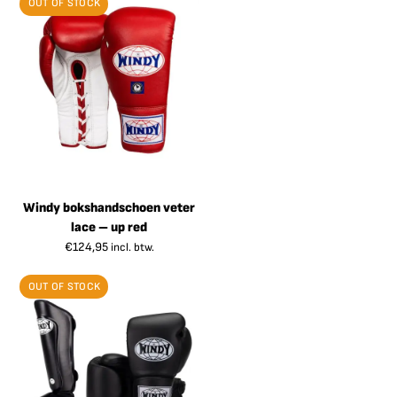
OUT OF STOCK
Windy bokshandschoen veter
lace – up red
€
124,95
incl. btw.
OUT OF STOCK