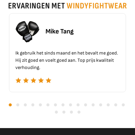
ERVARINGEN MET
WINDYFIGHTWEAR
g
Erik Schoen
 en het bevalt me goed.
Top materiaal, top kwaliteit!!
an. Top prijs kwaliteit