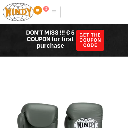
Skip
0
to
content
DON'T MISS !!! € 5
GET THE
COUPON
for first
COUPON
purchase
CODE