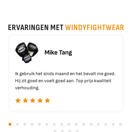
ERVARINGEN MET
WINDYFIGHTWEAR
ke Tang
Erik S
ds maand en het bevalt me goed.
Top materiaal, top kwalite
t goed aan. Top prijs kwaliteit