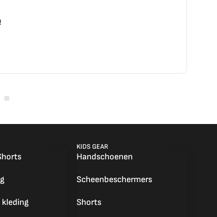
Zeer vriendelijke aan de tele
nemen! en een voortreffelijke s
KIDS GEAR
Shorts
Handschoenen
g
Scheenbeschermers
 kleding
Shorts