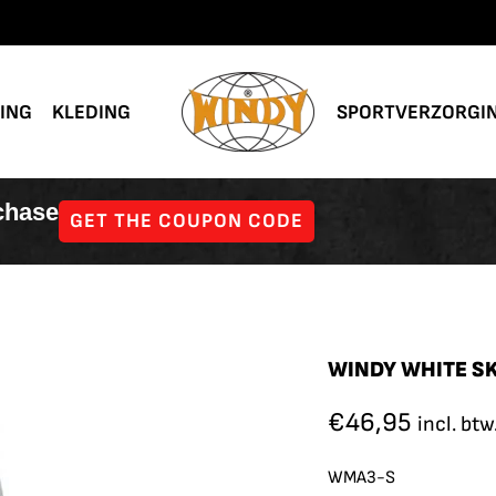
NING
KLEDING
SPORTVERZORGI
rchase
GET THE COUPON CODE
WINDY WHITE S
€
46,95
incl. btw
WMA3-S