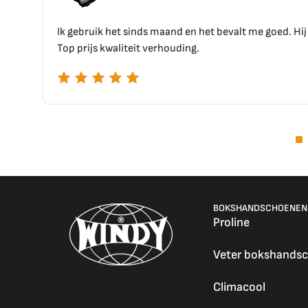
 sinds maand en het bevalt me goed. Hij zit goed en voelt goed aan.
iteit verhouding.
BOKSHANDSCHOENEN
Proline
Veter bokshands
Climacool