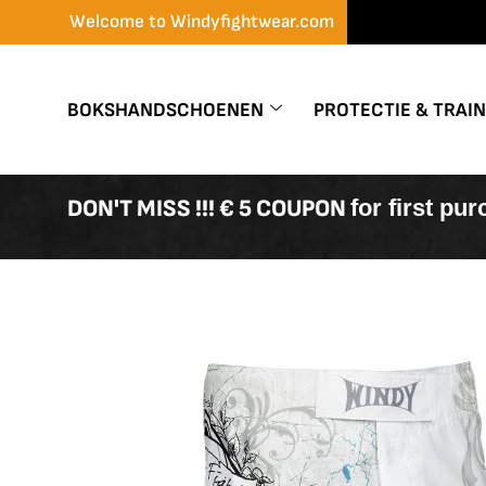
Skip
Welcome to Windyfightwear.com
to
content
BOKSHANDSCHOENEN
PROTECTIE & TRAI
DON'T MISS !!! € 5 COUPON
for first pu